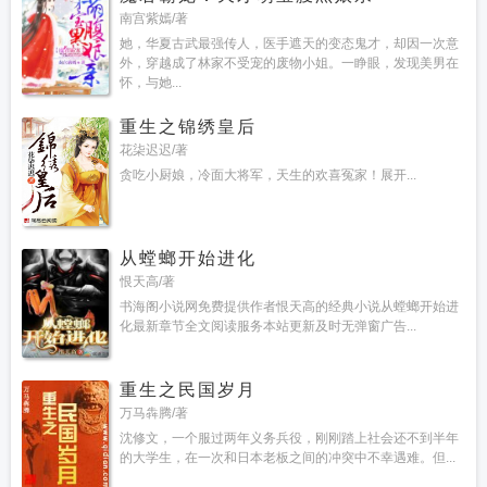
南宫紫嫣/著
她，华夏古武最强传人，医手遮天的变态鬼才，却因一次意
外，穿越成了林家不受宠的废物小姐。一睁眼，发现美男在
怀，与她...
重生之锦绣皇后
花柒迟迟/著
贪吃小厨娘，冷面大将军，天生的欢喜冤家！展开...
从螳螂开始进化
恨天高/著
书海阁小说网免费提供作者恨天高的经典小说从螳螂开始进
化最新章节全文阅读服务本站更新及时无弹窗广告...
重生之民国岁月
万马犇腾/著
沈修文，一个服过两年义务兵役，刚刚踏上社会还不到半年
的大学生，在一次和日本老板之间的冲突中不幸遇难。但...