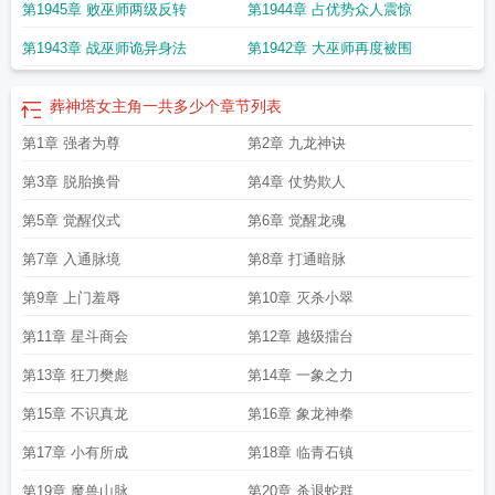
第1945章 败巫师两级反转
第1944章 占优势众人震惊
第1943章 战巫师诡异身法
第1942章 大巫师再度被围
葬神塔女主角一共多少个
章节列表
第1章 强者为尊
第2章 九龙神诀
第3章 脱胎换骨
第4章 仗势欺人
第5章 觉醒仪式
第6章 觉醒龙魂
第7章 入通脉境
第8章 打通暗脉
第9章 上门羞辱
第10章 灭杀小翠
第11章 星斗商会
第12章 越级擂台
第13章 狂刀樊彪
第14章 一象之力
第15章 不识真龙
第16章 象龙神拳
第17章 小有所成
第18章 临青石镇
第19章 魔兽山脉
第20章 杀退蛇群