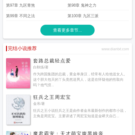
第97章 九区青煞
第98章 鬼神之力
第99章 不同之法
第100章 九区三派
查看更多章节...
完结小说推荐
www.diantxt.com
套路总裁轻点爱
白秋练/著
作为跨国集团的总裁，黄金单身汉，经常有人给他送女人。
这个胆大包天的丫头竟然送男人，这是在怀疑他的性取向
吗？他气愤...
狂兵之王周宏宝
金帛/著
狂兵之王小说狂兵之王是由作者金帛最新创作的都市小说，
主角是周宏宝。主要讲述了周宏宝知道是金哮天自己...
魔君霸宠：天才萌宝腹黑娘亲