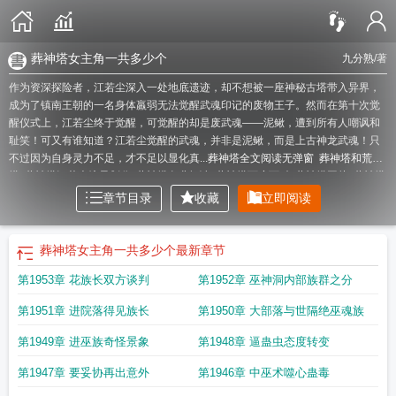
葬神塔女主角一共多少个
九分熟
/著
作为资深探险者，江若尘深入一处地底遗迹，却不想被一座神秘古塔带入异界，
成为了镇南王朝的一名身体羸弱无法觉醒武魂印记的废物王子。然而在第十次觉
醒仪式上，江若尘终于觉醒，可觉醒的却是废武魂——泥鳅，遭到所有人嘲讽和
耻笑！可又有谁知道？江若尘觉醒的武魂，并非是泥鳅，而是上古神龙武魂！只
不过因为自身灵力不足，才不足以显化真...
葬神塔全文阅读无弹窗
葬神塔和荒
塔
葬神塔江若尘境界划分
葬神塔免费阅读
葬神塔百度百科
葬神塔图片
葬神塔
江若尘几个伴侣
葬神塔几个老婆
葬神塔女主角一共多少个
葬神塔全文免费阅
章节目录
收藏
立即阅读
读
葬神塔免费完整版
葬神塔林玄
葬神塔江若尘百度百科
葬神塔江若尘
葬神塔
江若尘女人是谁
葬神塔笔趣阁在线阅读
葬神塔秦玄
葬神塔帝
葬神塔顾乘风
葬
神塔全文
葬神塔江若尘最新章节更新信息列表
葬神塔阅读
葬神塔境界划分表最
葬神塔女主角一共多少个
最新章节
新
葬神塔等级介绍
葬神塔哪个软件完结
葬神塔江若尘笔趣阁
葬神塔txt
葬神塔
第1953章 花族长双方谈判
第1952章 巫神洞内部族群之分
境界划分一览表
葬神塔全部境界
葬神塔笔趣阁无弹窗最新章节内
葬神塔顾乖
冈
葬神塔免费
葬神塔TXT
葬神塔女主角是谁
葬神塔最新章节
葬神塔江若尘全
第1951章 进院落得见族长
第1950章 大部落与世隔绝巫魂族
文最新章节阅读
第1949章 进巫族奇怪景象
第1948章 逼蛊虫态度转变
第1947章 要妥协再出意外
第1946章 中巫术噬心蛊毒