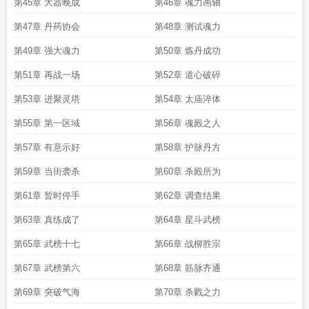
第45章 大器晚成
第46章 魂力画轴
第47章 丹药协会
第48章 测试魂力
第49章 强大魂力
第50章 炼丹成功
第51章 再战一场
第52章 道心破碎
第53章 进聚灵塔
第54章 太庙淬体
第55章 第一区域
第56章 魂殿之人
第57章 有意示好
第58章 护脉丹方
第59章 当街袭杀
第60章 杀殿所为
第61章 暂时停手
第62章 调查结果
第63章 真练成了
第64章 星斗武榜
第65章 武榜十七
第66章 战柳胜宗
第67章 武榜第六
第68章 筋脉齐通
第69章 突破气海
第70章 杀戮之力