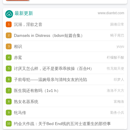
最新更新
www.diantxt.com
沉溺，淫欲之音
困倦日常
1
Damsels in Distress（bdsm短篇合集）
蝎子尾巴
2
相识
yuyu
3
赤鸾
柠檬酸不酸
4
讨厌又怎么样，还不是要乖乖挨操（百合H）
性无能天使
5
子前母犯——温婉母亲与清纯女友的沦陷
织梦人
6
医生我还有救吗（1v1 h）
洛洛不大方
7
熟女名器系统
富梅洛
8
牝马传
勤务小兵
9
约会大作战：关于Bed End线的五河士道重生的那些事
10