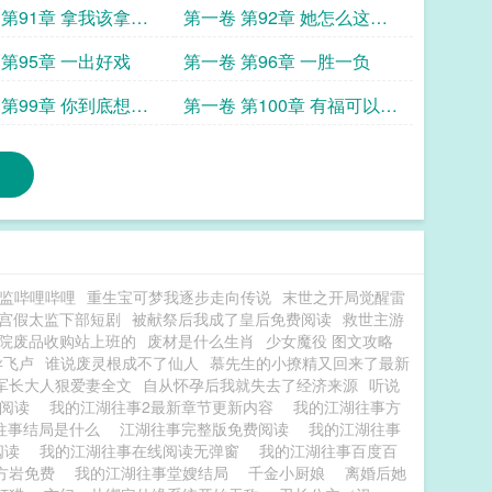
天
 第91章 拿我该拿的
第一卷 第92章 她怎么这样
买的
啊
 第95章 一出好戏
第一卷 第96章 一胜一负
 第99章 你到底想要
第一卷 第100章 有福可以不
享有难必须同当
监哔哩哔哩
重生宝可梦我逐步走向传说
末世之开局觉醒雷
宫假太监下部短剧
被献祭后我成了皇后免费阅读
救世主游
院废品收购站上班的
废材是什么生肖
少女魔役 图文攻略
异飞卢
谁说废灵根成不了仙人
慕先生的小撩精又回来了最新
军长大人狠爱妻全文
自从怀孕后我就失去了经济来源
听说
线阅读
我的江湖往事2最新章节更新内容
我的江湖往事方
往事结局是什么
江湖往事完整版免费阅读
我的江湖往事
阅读
我的江湖往事在线阅读无弹窗
我的江湖往事百度百
方岩免费
我的江湖往事堂嫂结局
千金小厨娘
离婚后她