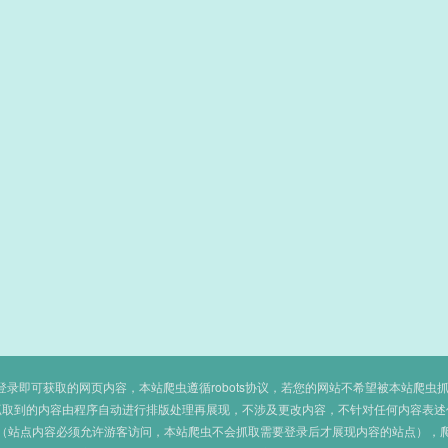
即可获取的网页内容，本站爬虫遵循robots协议，若您的网站不希望被本站爬虫抓取，可
抓取到的内容由程序自动进行排版处理再展现，不涉及更改内容，不针对任何内容表述
（站点内容必须允许游客访问，本站爬虫不会抓取需要登录后才展现内容的站点），