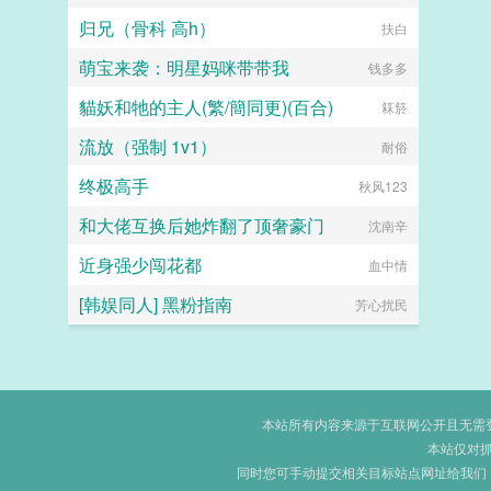
归兄（骨科 高h）
扶白
萌宝来袭：明星妈咪带带我
钱多多
貓妖和牠的主人(繁/簡同更)(百合)
箖箊
流放（强制 1v1）
耐俗
终极高手
秋风123
和大佬互换后她炸翻了顶奢豪门
沈南辛
近身强少闯花都
血中情
[韩娱同人] 黑粉指南
芳心扰民
本站所有内容来源于互联网公开且无需登录
本站仅对
同时您可手动提交相关目标站点网址给我们