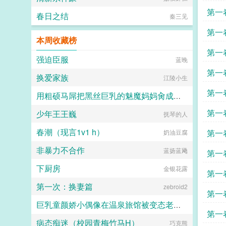
第一
春日之结
秦三见
第一
本周收藏榜
才
第一
强迫臣服
蓝晚
人多
第一
换爱家族
江陵小生
思啊
第一
用粗硕马屌把黑丝巨乳的魅魔妈妈肏成我胯下性奴（去黑修改版）
第一
少年王王巍
橘子爱吃橙子
抚琴的人
春潮（现言1v1 h）
第一
奶油豆腐
非暴力不合作
蓝扬蓝飏
第一
下厨房
金银花露
需再
第一
第一次：换妻篇
zebroid2
变得
第一
巨乳童颜娇小偶像在温泉旅馆被变态老板下药迷晕强暴调教最终成淫荡母猪便器
第一
病态痴迷（校园青梅竹马H）
雾火の燃
巧克熊