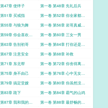
起你
 第47章 使绊子
第一卷 第48章 先礼后兵
 第51章 买戒指
第一卷 第52章 你全家都是
叼毛
 第55章 与狼为舞
第一卷 第56章 岩哥真威风
啊
 第59章 你会喜欢你
第一卷 第60章 三女一男
 第63章 告别初哥
第一卷 第64章 打你还是不
成问题的
 第67章 注意安全
第一卷 第68章 补救
 第71章 东北帮
第一卷 第72章 你舍得离开
你嫂子
 第75章 身不由己
第一卷 第76章 心中无女人
拔刀自然神
 第79章 搞定堂嫂
第一卷 第80章 你虽然没那
么坏但也不怎么老实
第83章 跪下
第一卷 第84章 霸气的山鸡
 第87章 我和我的三
第一卷 第88章 最舒畅的一