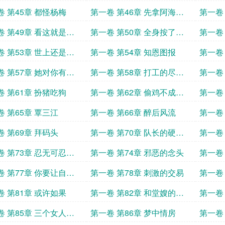
物
卷 第45章 都怪杨梅
第一卷 第46章 先拿阿海开
第一卷
刀
卷 第49章 看这就是人
第一卷 第50章 全身按了一
第一卷
下摩
卷 第53章 世上还是好
第一卷 第54章 知恩图报
第一卷
卷 第57章 她对你有意
第一卷 第58章 打工的尽头
第一卷
是洗脚
姐夫吗
卷 第61章 扮猪吃狗
第一卷 第62章 偷鸡不成蚀
第一卷
把米
卷 第65章 覃三江
第一卷 第66章 醉后风流
第一卷
卷 第69章 拜码头
第一卷 第70章 队长的硬不
第一卷
硬
卷 第73章 忍无可忍毋
第一卷 第74章 邪恶的念头
第一卷
忍
卷 第77章 你要让自己
第一卷 第78章 刺激的交易
第一卷
强大
卷 第81章 或许如果
第一卷 第82章 和堂嫂的斗
第一卷 
嘴日常
卷 第85章 三个女人一
第一卷 第86章 梦中情房
第一卷