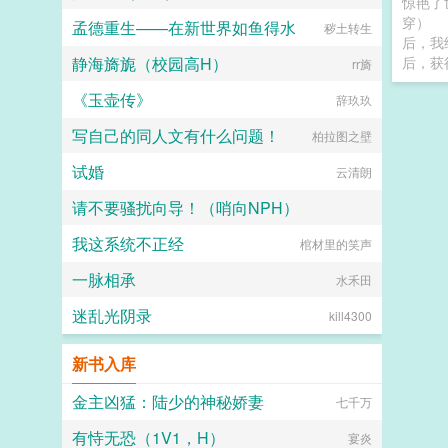
惊艳了
穿）
孟德重生——在新世界如鱼得水
秽土转生
后，我
静海旖旎（校园高H）
后，获
rr旖
《玉壶传》
辞玖玖
写自己的同人文有什么问题！
柏拉图之壁
试婚
云清朗
请不要骚扰向导！（哨向NPH）
我这系统不正经
我命由我不由天！
棺材里的笑声
一脉相承
水禾田
迷乱光阴录
kill4300
新书入库
金主凶猛：陆少的神秘娇妻
七千万
有恃无恐（1V1，H）
宴炎