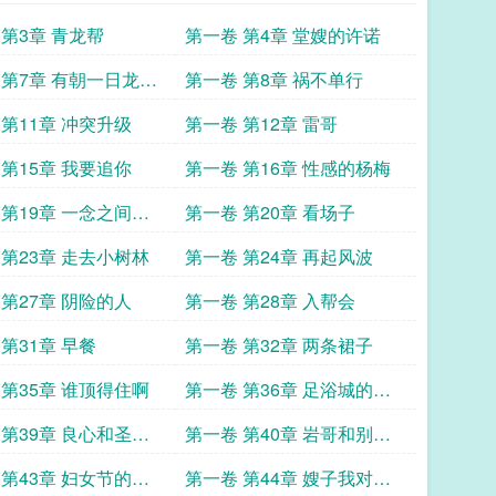
 第3章 青龙帮
第一卷 第4章 堂嫂的许诺
 第7章 有朝一日龙得
第一卷 第8章 祸不单行
 第11章 冲突升级
第一卷 第12章 雷哥
 第15章 我要追你
第一卷 第16章 性感的杨梅
 第19章 一念之间两
第一卷 第20章 看场子
 第23章 走去小树林
第一卷 第24章 再起风波
 第27章 阴险的人
第一卷 第28章 入帮会
第31章 早餐
第一卷 第32章 两条裙子
 第35章 谁顶得住啊
第一卷 第36章 足浴城的二
三事
 第39章 良心和圣母
第一卷 第40章 岩哥和别人
不一样
 第43章 妇女节的礼
第一卷 第44章 嫂子我对不