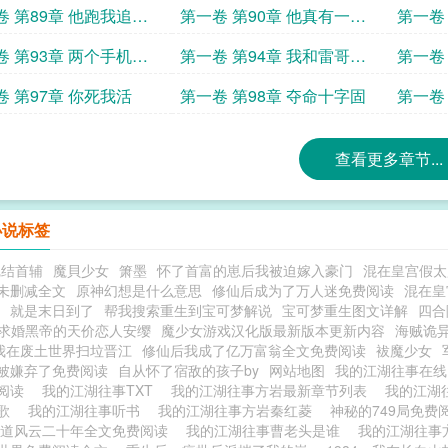
句句骂着不良人
个媳妇
卷 第89章 他跑我追他
第一卷 第90章 他真有一个
第一卷
难飞
妹妹
买我该
卷 第93章 两个手机两
第一卷 第94章 我和雷哥的
第一卷
喜
交情
卷 第97章 你死我活
第一卷 第98章 夺命十字固
第一卷
什么
查看更多章节...
小说标签
完结首辅
魔貝少女
箫墨
怀了首富的崽后我被迫嫁入豪门
混在皇宫假太
未删减全文
原神幻想是什么意思
修仙后成为了万人迷免费阅读
混在皇
就是末日到了
帮我搜索重生到宝可梦解说
宝可梦重生图文详解
四合
次求婚黑帝的天价恋人安缨
魔少女游戏汉化版最新版本更新内容
海贼诡
我在废土世界扫垃晋江
修仙后我成了亿万富翁全文免费阅读
袚魔少女
被嫌弃了免费阅读
自从怀了宿敌的孩子by
网站地图
我的江湖往事在
费阅读
我的江湖往事TXT
我的江湖往事方岩最新章节列表
我的江湖
的歌
我的江湖往事听书
我的江湖往事方岩秦红菱
神秘的749局免费
黑道风云二十年全文免费阅读
我的江湖往事曹老头是谁
我的江湖往事