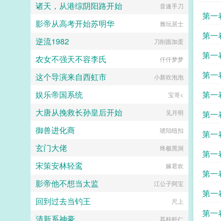
诸天，从港综阴阳路开始
音速手刀
第一
影帝从高考开始苏明华
雅玩居士
第一
逆流1982
刀削面加蛋
第一
农女不强天不容李氏
仟仟梦梦
第一
这个导演来自西虹市
小新吹泡泡
各自
娱乐帝国系统
第一
宝哥<
大唐从挽救长孙皇后开始
见月明
第一
御兽进化商
琥珀纽扣
第一
玄门大佬
终极黑洞
第一
宋策安林轻鸾
嫁君欢
第一
影帝他不想当太监
江公子阿宝
第一
回到过去当钓王
尺上
第一
清新系神豪
荔枝虾仁