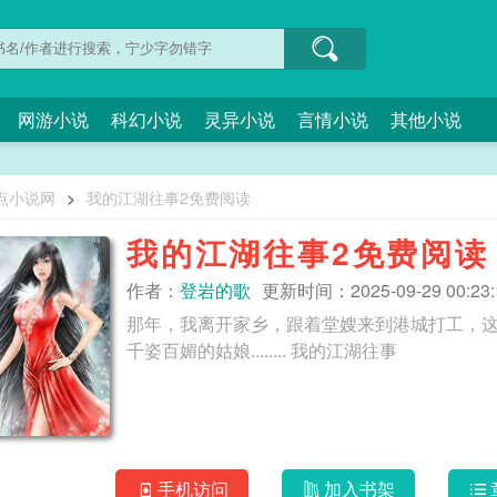
网游小说
科幻小说
灵异小说
言情小说
其他小说
点小说网
>
我的江湖往事2免费阅读
我的江湖往事2免费阅读
作者：
登岩的歌
更新时间：2025-09-29 00:23:
那年，我离开家乡，跟着堂嫂来到港城打工，
千姿百媚的姑娘........ 我的江湖往事
手机访问
加入书架