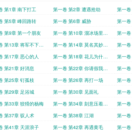
卷 第1章 南下打工
第一卷 第2章 遭遇抢劫
第一卷
卷 第5章 峰回路转
第一卷 第6章 威胁
第一卷
水
卷 第9章 第一个朋友
第一卷 第10章 溜冰场里的
第一卷
冲突
卷 第13章 将军不下马
第一卷 第14章 莫名其妙的
第一卷
奔前程
女人
卷 第17章 恶心的人
第一卷 第18章 花儿为什么
第一卷
这么红
个世界
卷 第21章 好消息
第一卷 第22章 你请假我批
第一卷
条子
卷 第25章 钉孤枝
第一卷 第26章 再打一场
第一卷
卷 第29章 足浴城
第一卷 第30章 见面礼
第一卷 
卷 第33章 狡猾的杨梅
第一卷 第34章 刻意压着的
第一卷
风情
卷 第37章 驭人术
第一卷 第38章 江湖
第一卷
心
卷 第41章 天涯浪子
第一卷 第42章 再遇黄毛
第一卷