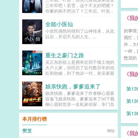
三年牢吧！若雪，这个不太好吧嗯？
你爹的病不想治了？三年后。叶辰，
求求你，求求你不要离开我！叶辰低
《我
头看了一眼脚下的女人，淡淡地吐出
全能小医仙
一个烟圈若雪，你是个好人，但是，
的事情
小农民偶然间得到了山神传承，从此
我们真的不适合...
以后，开启不凡的人生。...
我忙，
外，大
一样，
重生之豪门之路
憋屈的
吴正东的祖上是拥有近四千顷土地的
大户人家，但经历了近代数百年的动
《我
乱和劫难，到了他这一代，老吴家最
终没落消弭在人群中。但是吴正东心
中的豪门之梦却从来没有停止过～到
娘亲快跑，爹爹追来了
第13
了二十八岁，吴正东才渐渐明白，豪
娘亲快跑，爹爹追来了作者柳心眉慕
门或许只能成为心中的一个梦想。然
容逸飞娘亲快跑，爹爹追来了txt下载
第13
而有梦就有人生，深夜辛勤工作的吴
柳心眉前世是一名私家侦探，专门负
正东一夜之间重生到了十六年前，从
责替那些豪门贵妇摆平小三儿的。没
此，他心中的豪门之梦又燃烧了起
第13
想到一朝穿越，竟然变成了一个无人
来。多了十六年的履历和经验，且看
本月排行榜
问津的弃妇。且看她如何带着孩子正
吴正东如何利用这些优势，一步一个
名分治妾室斗渣男，拿回本该属于自
脚印地走出豪门之路！本书读者群
樊笼
卿隐
己的一切。...
《我
64504261。...