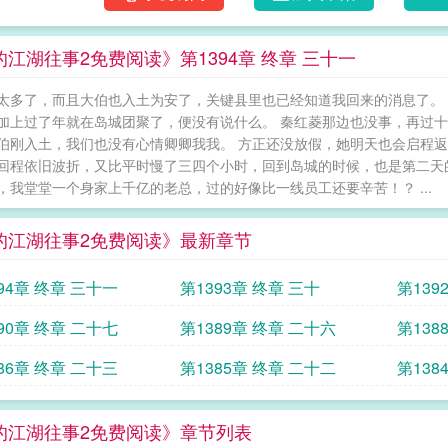
的江湖往事2免费阅读》第1394章 终章 三十一
太多了，而且大伯也入土为安了，关键县里也已经知道我回来的消息了。 
加上过了年就在岛城团聚了，便没有说什么。 秦红菱那边也没事，再过十
伯刚入土，我们也没有心情卿卿我我。 方正还没放假，她明天也会启程返
回程依旧波折，又比平时慢了三四个小时，回到岛城的时候，也是第二天的
，我堂堂一个身家上千亿的老总，过的好像比一线员工还要辛苦！？ ...
的江湖往事2免费阅读》最新章节
94章 终章 三十一
第1393章 终章 三十
第139
90章 终章 二十七
第1389章 终章 二十六
第138
86章 终章 二十三
第1385章 终章 二十二
第138
的江湖往事2免费阅读》章节列表