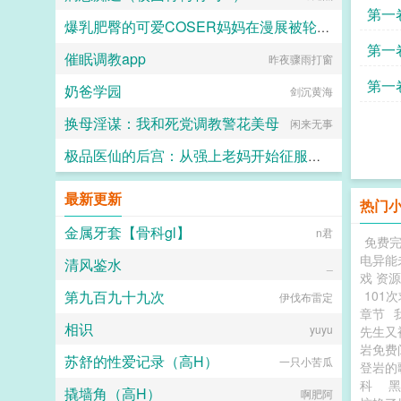
台戏
第一
爆乳肥臀的可爱COSER妈妈在漫展被轮成母猪了！（加料无绿改）
插翅
第一
催眠调教app
昨夜骤雨打窗
shanwuzhe
份惊
第一
奶爸学园
剑沉黄海
换母淫谋：我和死党调教警花美母
闲来无事
极品医仙的后宫：从强上老妈开始征服绿主全家
雨夜独醉
最新更新
热门
金属牙套【骨科gl】
n君
免费
电异能
清风鉴水
_
戏 资源
第九百九十九次
101
伊伐布雷定
章节
相识
yuyu
先生又
岩免
苏舒的性爱记录（高H）
一只小苦瓜
登岩
科
撬墙角（高H）
啊肥阿