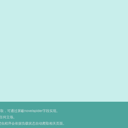
通过屏蔽novelspider字段实现。
任何立场。
爬虫程序会依据负载状态自动爬取相关页面。