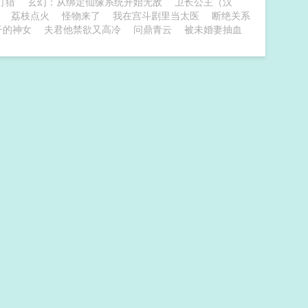
打猎
玄幻：从绑定仙缘系统开始无敌
卫长公主（汉
荔枝点火
怪物来了
我在宫斗剧里当太医
断绝关系
子的神女
夫君他禁欲又高冷
问鼎青云
被未婚妻抽血