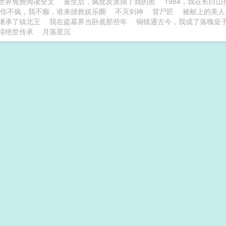
世界免费阅读全文
重生后，疯批反派揣了我的崽
1984，我在长白山
你不疯，我不癫，谁来拯救娱乐圈
不灭剑神
背尸匠
被献上的美人
继承了镇北王
我在盗墓界当卧底那些年
铜镜通古今，我成了落魄皇
得绝世传承
月落星沉