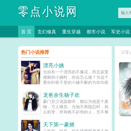
零点小说网
首 页
玄幻修真
重生穿越
都市小说
军史小说
热门小说推荐
零
漂亮小姨
当你有一个漂亮的不像话，而且寂寞
难耐的小姨时，你会怎么做？当这个
爱你到骨子里的小姨不断的为你勾搭
各种美女的时候，你会怎么做？从萝
莉，到御姐，到少妇，小姨的命令统
龙爸余生杨子欢
统拿下...
豪门弃少龙隐都市，都以为他是个废
物，万人唾弃。当他不再隐忍时，风
云剧变，所有瞧不起他的人，无不匍
匐在他面前舔脚尖...
天下第一豪婿
三年前。叶辰，你先代替我弟弟去坐