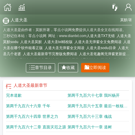
人道大圣
莫默
/著
人道大圣是由作者：莫默所著，零点小说网免费提供人道大圣全文在线阅读。
三秒记住本站：零点小说网 网址：www.diantxt.com
人道大圣TXT无错
人道大圣
莫默sodu
人道大圣莫默
人道大圣txt精校版
人道大圣无弹窗全文免费阅读
人道
大圣在哪个软件能看正版
人道大圣无弹窗全文阅读
人道大圣sodu目录
人道大
圣几个老婆
人道大圣最新章节完整版免费阅读
人道大圣笔趣阁无弹窗更新提
醒
人道大圣笔趣阁无弹窗最新章节
人道大圣莫默最新笔趣阁无弹窗
莫默人道大
圣
人道大圣笔趣阁
人道大圣最新章节莫默
人道大圣无错版在线阅读
人道大圣
章节目录
收藏
立即阅读
最新免费
人道大圣贴吧最新
人道大圣正版阅读
人道大圣最新章节在线阅读
人
道大圣笔趣阁最新章节
人道大圣免费阅读最新
人道大圣漫画
人道大圣贴吧
人
道大圣精校版
人道大圣免费阅读最新版
人道大圣看不了
人道大圣好看不
人道
人道大圣
最新章节
大圣笔趣阁5200
人道大圣莫默最新章节
人道大圣bb
人道大圣香书最新章节免
完本道歉
第两千九百六十七章 我叫杨开
费阅读
人道大圣起点中文网
人道大圣最新莫默
人道大圣TXT免费
人道大圣
BB
人道大圣百度正版
人道大圣起点
人道大圣为什么看不了
人道大圣女主
第两千九百六十六章 千年
第两千九百六十五章 最后一枚核心
角
人道大圣5200
人道大圣快眼看书
人道大圣笔趣阁无错
人道大圣笔趣阁
sodu
人道大圣最新章节免费全文阅读
人道大圣莫默BB
人道大圣百度百科
人道
碎片
第两千九百六十四章 世界之力
第两千九百六十三章 魂战
大圣txt全本免费
人道大圣最新章节无弹窗笔趣阁
人道大圣笔趣阁无弹窗
人道大
圣正版在哪看
人道大圣正版香书免费阅读
人道大圣全文免费最新章节
人道大圣
第两千九百六十二章 直面灾厄之源
第两千九百六十一章 道树
无错字
陆叶人道大圣
人道大圣TXT
人道大圣最新章节
人道大圣5200最新章