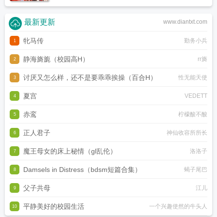
最新更新
www.diantxt.com
牝马传
勤务小兵
1
静海旖旎（校园高H）
rr旖
2
讨厌又怎么样，还不是要乖乖挨操（百合H）
性无能天使
3
夏宫
VEDETT
4
赤鸾
柠檬酸不酸
5
正人君子
神仙收容所所长
6
魔王母女的床上秘情（gl乱伦）
洛洛子
7
Damsels in Distress（bdsm短篇合集）
蝎子尾巴
8
父子共母
江儿
9
平静美好的校园生活
一个兴趣使然的牛头人
10