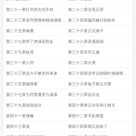
读
人道大圣贴吧最新更新
人道大圣sodu
人道大圣免费阅读
人道大圣有几个女
主
人道大圣 百度百科
人道大圣蚂蚁文学
人道大圣全文阅读
人道大圣顶点
人
第二十一章打开的方式不对
第二十二章法无正邪
道大圣 正版
人道大圣笔趣阁在线阅读
人道大圣123读书网
人道大圣境界
人道
大圣蜜蜂中文
人道大圣147
人道大圣正版
人道大圣百度
人道大圣正版免费阅
第二十三章灵窍壁障和残渣感谢玻
第二十四章嗑药修行的快乐
读
人道大圣最新章节香书
人道大圣哪里能看
人道大圣笔趣阁莫默
人道大圣全
璃缸的闲鱼的盟主打赏
第二十五章偷袭
第二十六章正式弟子
文免费
人道大圣笔趣阁无弹窗最新章节列表
人道大圣顶点官方网站
人道大圣全
文阅读免费阅读
人道大圣无弹窗
人道大圣莫默全文阅读
第二十七章捋了虎须还想走
第二十八章灵溪战场
第二十九章处境
第三十章灵符之威
第三十一章八窍
第三十二章大虎
第三十三章实力不够灵符来凑
第三十四章没常识的陆叶感谢熊小
猫盟主的打赏
第三十五章破障果
第三十六章兔子那么可爱
第三十七章九窍贯通灵力成溪
第三十八章走出去
第三十九章战场划分
第四十章青云坊市和土财主
第四十一章摆摊
第四十二章天机商盟
第四十三章卖
第四十四章我又回来了