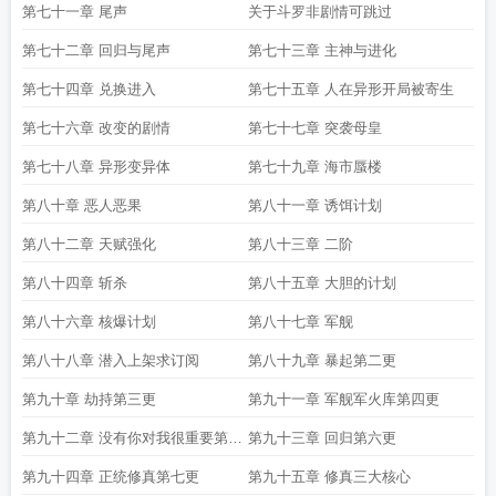
第七十一章 尾声
关于斗罗非剧情可跳过
第七十二章 回归与尾声
第七十三章 主神与进化
第七十四章 兑换进入
第七十五章 人在异形开局被寄生
第七十六章 改变的剧情
第七十七章 突袭母皇
第七十八章 异形变异体
第七十九章 海市蜃楼
第八十章 恶人恶果
第八十一章 诱饵计划
第八十二章 天赋强化
第八十三章 二阶
第八十四章 斩杀
第八十五章 大胆的计划
第八十六章 核爆计划
第八十七章 军舰
第八十八章 潜入上架求订阅
第八十九章 暴起第二更
第九十章 劫持第三更
第九十一章 军舰军火库第四更
第九十二章 没有你对我很重要第五
第九十三章 回归第六更
更
第九十四章 正统修真第七更
第九十五章 修真三大核心