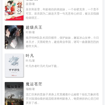
巫霏/著
巫衣和巫霏，年龄相仿的表姐妹，一个命硬克亲，一个贵不
可言。巫衣因为二娘连天雪一句无意有心的话，被太后指婚
给病弱王...
超级兵王
叶寒/著
狼牙特种队队长回归都市，保护妹妹，邂逅冰山女神，斗日
本天才，灭黑暗势力，建造商业帝国，谱写一曲轰轰烈烈的
都市大风...
叶凡
叶凡/著
叶凡作者叶凡叶凡txt下载...
魔运苍茫
瑞根/著
流亡归来的贵族子弟身上究竟藏着什么秘密？纷乱万象的苍
茫大陆涌动着的诡流暗涛将柯默卷入，饱受挫折的心灵已经
厌弃了感...