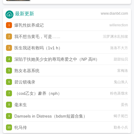
最新更新
www.diantxt.com
爆乳性奴养成记
willerection
1
我不想当黄毛，可是……
汨罗渊水乱拍坡
2
医生我还有救吗（1v1 h）
洛洛不大方
3
深陷于扶她美少女的辱骂疼爱之中（NP 高H）
甜甜仙贝
4
熟女名器系统
富梅洛
5
碧云锁魂录
鬼山渔人
6
（cod乙女）豢养（nph）
粉色蒸馏水
7
毫末生
蛋伤
8
Damsels in Distress（bdsm短篇合集）
蝎子尾巴
9
牝马传
勤务小兵
10