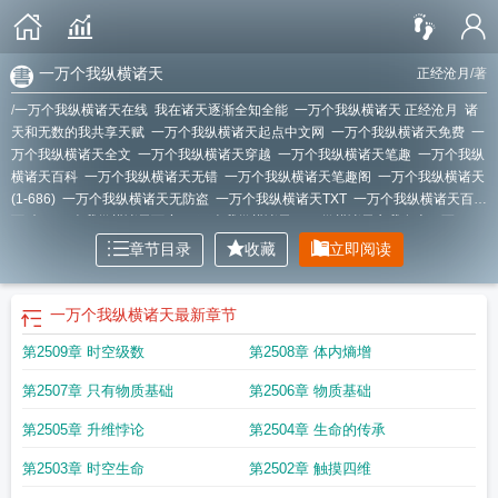
一万个我纵横诸天
正经沧月
/著
/
一万个我纵横诸天在线
我在诸天逐渐全知全能
一万个我纵横诸天 正经沧月
诸
天和无数的我共享天赋
一万个我纵横诸天起点中文网
一万个我纵横诸天免费
一
万个我纵横诸天全文
一万个我纵横诸天穿越
一万个我纵横诸天笔趣
一万个我纵
横诸天百科
一万个我纵横诸天无错
一万个我纵横诸天笔趣阁
一万个我纵横诸天
(1-686)
一万个我纵横诸天无防盗
一万个我纵横诸天TXT
一万个我纵横诸天百度
百科
一万个我纵横诸天百度
一万个我纵横诸天147
纵横诸天之我有十万死
士
一万个我纵横诸天最新
一万个我纵横诸天在线听书
一万个我纵横诸天正经沧
章节目录
收藏
立即阅读
月
一万个我纵横诸天.txt
一万个我纵横诸天笔趣趣
一万个我纵横诸天zip
一万个
我纵横诸天作者正经沧月
一万个我纵横诸天精校
一万个我纵横诸天类似
一万个
我纵横诸天1799异常的消耗
一万个我纵横诸天497
一万个我纵横诸天txt棉花糖
一万个我纵横诸天
最新章节
电子书
一万个我纵横诸天女主
纵横一万年
大明家祖朱重八笔趣阁
我在诸天当
第2509章 时空级数
第2508章 体内熵增
up主
一万个我纵横诸天最新章节目录
诸天万界我有一座万神
一万个我纵横诸天
吞噬网
一万个我纵横诸天txt
一万个我纵横诸天 起点
一万个我纵横诸天无删
第2507章 只有物质基础
第2506章 物质基础
减
一万个我纵横诸天TXT精校
一万个我纵横诸天全本免费阅读
一万个我纵横诸
天顶点
一万个我纵横诸天防盗
一万个我纵横诸天 第1297章 血肉渡计划
一万个
第2505章 升维悖论
第2504章 生命的传承
我纵横诸天无弹窗
一万个我纵横诸天吞噬
一万个我纵横诸天有女主吗
一万个我
纵横诸天 第1543章
一万个我纵横诸天防盗版
一万个我纵横诸天起点
一万个我
第2503章 时空生命
第2502章 触摸四维
纵横诸天全集
一万个我纵横诸天笔趣阁无弹窗
一万个我纵横诸天免费阅读