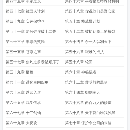
第四十五章 墨家之义
第四十六章 墨者都是特殊材料制作
的
第四十七章 镜面人计划
第四十八章 你说他们是野心家
第四十九章 实锤保护伞
第五十章 核威慑计划
第五十一章 两分钟连破十二关
第五十二章 被扔到脸上的核弹
第五十三章 丰厚的奖励
第五十四章 杀一人以利天下
第五十五章 苍穹之鸢
第五十六章 艰难的抵抗
第五十七章 焦灼之前发错顺序了中
第五十八章 轮回
间缺了一章
第五十九章 牺牲
第六十章 神秘强者
第六十一章 进化空间四更
第六十二章 黎明前的黑暗
第六十三章 以武入道
第六十四章 御剑凌天
第六十五章 武学传承
第六十六章 两百万人的修炼
第六十七章 十二剑仙
第六十八章 天下皆白唯我独黑
第六十九章 大反攻
第七十章 保护伞公司的末路