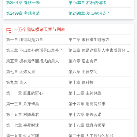
第2501章 春秋一瞬
第2500章 杠杆的偏移
第2499章 旁观者清
第2498章 差点被污染了
一万个我纵横诸天
章节列表
第一章 团结就是力量
第二章 末日求生哪家强
第三章 不出意外的话是出意外了
第四章 你是这批新人中素质最好的
一个
第五章 拥有最华丽招式的男人
第六章 迎击丧尸
第七章 火焰女皇
第八章 主神空间
第九章 造人
第十章 偷科技
第十一章 膨胀的野心
第十二章 主神兑换
第十三章 杀穿蜂巢
第十四章 逃离浣熊市
第十五章 对阵暴君
第十六章 钢铁蓝诺
第十七章 生死时速
第十八章 我真有援军
第十九章 铁人军团
第二十章 人工智能的加成