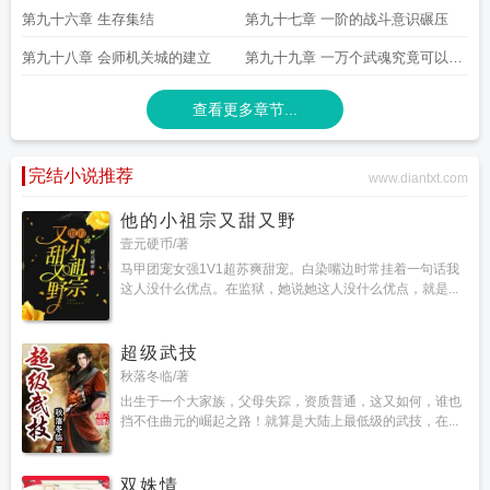
第九十六章 生存集结
第九十七章 一阶的战斗意识碾压
第九十八章 会师机关城的建立
第九十九章 一万个武魂究竟可以多
奇葩
查看更多章节...
完结小说推荐
www.diantxt.com
他的小祖宗又甜又野
壹元硬币/著
马甲团宠女强1V1超苏爽甜宠。白染嘴边时常挂着一句话我
这人没什么优点。在监狱，她说她这人没什么优点，就是...
超级武技
秋落冬临/著
出生于一个大家族，父母失踪，资质普通，这又如何，谁也
挡不住曲元的崛起之路！就算是大陆上最低级的武技，在...
双姝情