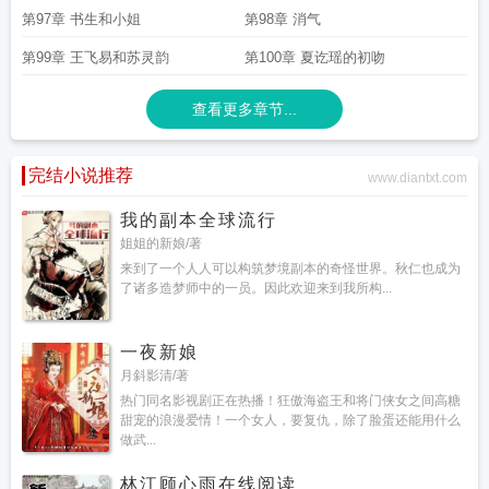
第97章 书生和小姐
第98章 消气
第99章 王飞易和苏灵韵
第100章 夏讫瑶的初吻
查看更多章节...
完结小说推荐
www.diantxt.com
我的副本全球流行
姐姐的新娘/著
来到了一个人人可以构筑梦境副本的奇怪世界。秋仁也成为
了诸多造梦师中的一员。因此欢迎来到我所构...
一夜新娘
月斜影清/著
热门同名影视剧正在热播！狂傲海盗王和将门侠女之间高糖
甜宠的浪漫爱情！一个女人，要复仇，除了脸蛋还能用什么
做武...
林江顾心雨在线阅读