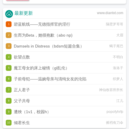
最新更新
www.diantxt.com
碧蓝航线——无德指挥官的淫行
隔壁罗哥哥
1
生而为Beta，她很抱歉（abo np)
犬眉
2
Damsels in Distress（bdsm短篇合集）
蝎子尾巴
3
欲望点数
不明白
4
魔王母女的床上秘情（gl乱伦）
洛洛子
5
子前母犯——温婉母亲与清纯女友的沦陷
织梦人
6
正人君子
神仙收容所所长
7
父子共母
江儿
8
遭殃（1v1，校园h）
popofyhrfp
9
倾君长生
裤裆有刀伞
10