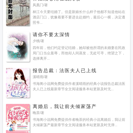
凤凰门/著
林江今天要结婚了。但是新娘长什么样子他都不知道他站在
酒店门口，犹豫着要不要进去赴婚约，最后心一横，决定遵
照爷...
请你不要太深情
夕桃/著
四年前，他们约定登记结婚，她却被他所谓的未婚妻在民政
局门口当众羞辱，而他却人间蒸发，无处可寻，绝望之下，
选择离开...
报告总裁：法医夫人已上线
溪晴雨/著
书海阁小说网免费提供作者溪晴雨的经典小说报告总裁法医
夫人已上线最新章节全文阅读服务本站更新及时无...
离婚后，我让前夫倾家荡产
晚茶/著
书海阁小说网免费提供作者晚茶的经典小说离婚后，我让前
夫倾家荡产最新章节全文阅读服务本站更新及时无弹...