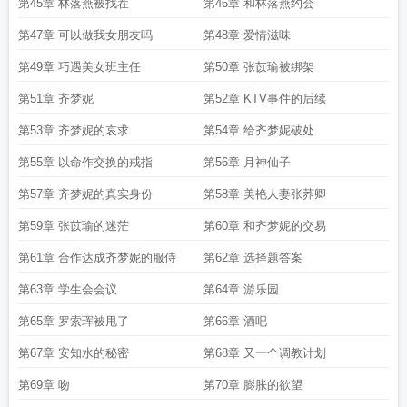
第45章 林落燕被找茬
第46章 和林落燕约会
第47章 可以做我女朋友吗
第48章 爱情滋味
第49章 巧遇美女班主任
第50章 张苡瑜被绑架
第51章 齐梦妮
第52章 KTV事件的后续
第53章 齐梦妮的哀求
第54章 给齐梦妮破处
第55章 以命作交换的戒指
第56章 月神仙子
第57章 齐梦妮的真实身份
第58章 美艳人妻张荞卿
第59章 张苡瑜的迷茫
第60章 和齐梦妮的交易
第61章 合作达成齐梦妮的服侍
第62章 选择题答案
第63章 学生会会议
第64章 游乐园
第65章 罗索珲被甩了
第66章 酒吧
第67章 安知水的秘密
第68章 又一个调教计划
第69章 吻
第70章 膨胀的欲望