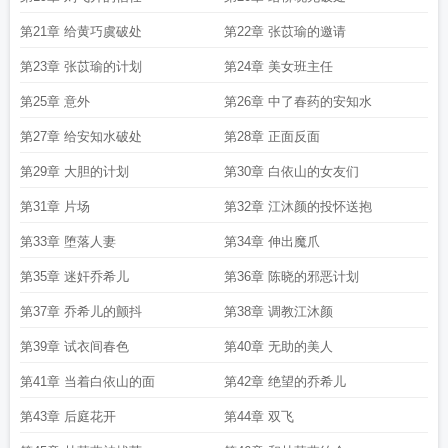
第21章 给黄巧虞破处
第22章 张苡瑜的邀请
第23章 张苡瑜的计划
第24章 美女班主任
第25章 意外
第26章 中了春药的安知水
第27章 给安知水破处
第28章 正面反面
第29章 大胆的计划
第30章 白依山的女友们
第31章 片场
第32章 江沐颜的投怀送抱
第33章 堕落人妻
第34章 伸出魔爪
第35章 迷奸乔希儿
第36章 陈晓的邪恶计划
第37章 乔希儿的颤抖
第38章 调教江沐颜
第39章 试衣间春色
第40章 无助的美人
第41章 当着白依山的面
第42章 绝望的乔希儿
第43章 后庭花开
第44章 双飞