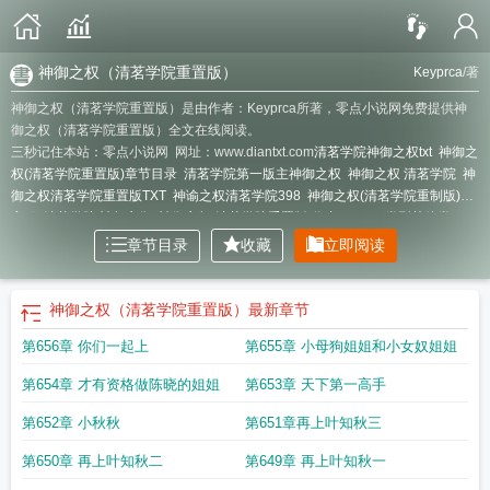
神御之权（清茗学院重置版）
Keyprca
/著
神御之权（清茗学院重置版）是由作者：Keyprca所著，零点小说网免费提供神
御之权（清茗学院重置版）全文在线阅读。
三秒记住本站：零点小说网 网址：www.diantxt.com
清茗学院神御之权txt
神御之
权(清茗学院重置版)章节目录
清茗学院第一版主神御之权
神御之权 清茗学院
神
御之权清茗学院重置版TXT
神谕之权清茗学院398
神御之权(清茗学院重制版)法
官服
清茗学院 神权之御
神御之权(清茗学院重置版)作者keyprca类型其他类
别
神御之权(清茗学院重置版)作者keyprca
神谕之权 清茗学院253
清茗学院神
章节目录
收藏
立即阅读
权之御在哪里更新
神御之权(清茗学院重置版)(400)作者keyprca
清茗学院神谕之
权337
神御之权(清茗学院重置版)最新章节神御之权(456)
清茗学院神御之权
400
神御之权(清茗学院重置版)第617章又见
清茗学院神御之权348
清茗学院 第
神御之权（清茗学院重置版）
最新章节
一版主网 神御之权
清茗学院神御之权398
神御之权清茗学院重置版狼人
清茗学
第656章 你们一起上
第655章 小母狗姐姐和小女奴姐姐
院神谕之权txt
清茗学院神谕之权208
神御之权(清茗学院重置版) 在线阅读
清茗
学院神御之权安莫染
清茗学院神谕之权第一版主
神御之权(清茗学院重制
第654章 才有资格做陈晓的姐姐
第653章 天下第一高手
版)470
清茗学院 神御之权
神御之权(清茗学院重置版)
神御之权(清茗学院重置
版)gl
神御之权(清茗学院重制版)作者keyprca
清洺学院神御之权
神御之权(清茗
第652章 小秋秋
第651章再上叶知秋三
学院重置版)章节目录 Keyprca
神御之权(清茗学院重置版)470
清茗学院神御之
权第一版主208
神御之权(清茗学院重制版)第617章又见
清茗学院神御之权
第650章 再上叶知秋二
第649章 再上叶知秋一
278
神御之权(清茗学院重置版) Keyprca
清茗学院神谕之权348
神御之权(清茗