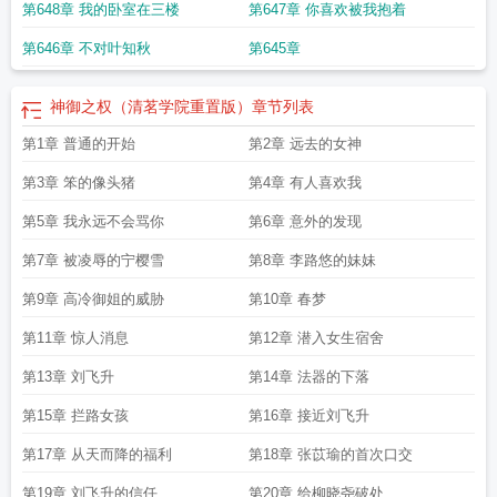
第648章 我的卧室在三楼
第647章 你喜欢被我抱着
学院重置版)章节列表_Ke
清茗学院神域之权
神御之权(清茗学院重置版)法官
服
神御之权(清茗学院重置版)470 在线阅读
清茗学院神谕之权400
神御之权(清
第646章 不对叶知秋
第645章
茗学院重置版)法官服Keyprc
神御之权(清茗学院重制版)章节目录
神御之权(清茗
学院重置版)第一会所
神御之权(清茗学院重置版)TXT
神御之权(清茗学院重制
版);keyprca
神御之权（清茗学院重置版）
章节列表
第1章 普通的开始
第2章 远去的女神
第3章 笨的像头猪
第4章 有人喜欢我
第5章 我永远不会骂你
第6章 意外的发现
第7章 被凌辱的宁樱雪
第8章 李路悠的妹妹
第9章 高冷御姐的威胁
第10章 春梦
第11章 惊人消息
第12章 潜入女生宿舍
第13章 刘飞升
第14章 法器的下落
第15章 拦路女孩
第16章 接近刘飞升
第17章 从天而降的福利
第18章 张苡瑜的首次口交
第19章 刘飞升的信任
第20章 给柳晓尧破处