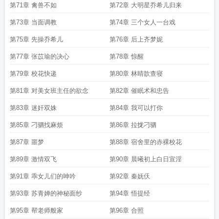
第71章 禽兽不如
第72章 大明星乔希儿归来
第73章 当面调教
第74章 三个女人一台戏
第75章 先操乔希儿
第76章 后上齐梦妮
第77章 张苡瑜的决心
第78章 惊醒
第79章 校花快递
第80章 林晴歆查寝
第81章 对美女班主任的欲念
第82章 催眠术和忠告
第83章 迷奸双姝
第84章 我可以打你
第85章 刁驷找麻烦
第86章 拉拢刁驷
第87章 噩梦
第88章 宿舍里的赤裸校花
第89章 激情双飞
第90章 晨曦初上白日宣淫
第91章 乖女儿们的呻吟
第92章 秦妩仸
第93章 苏青婵的神秘面纱
第94章 悟提经
第95章 帮老师般家
第96章 合照