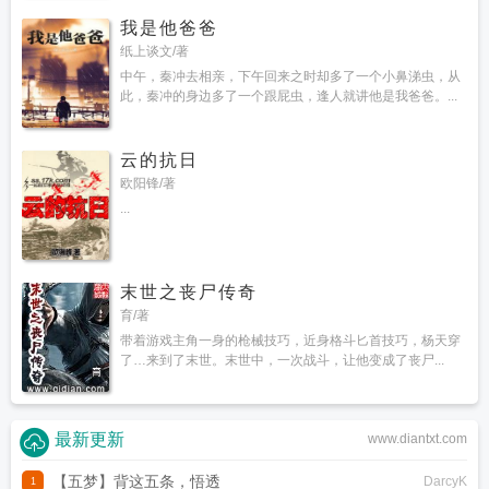
我是他爸爸
纸上谈文/著
中午，秦冲去相亲，下午回来之时却多了一个小鼻涕虫，从
此，秦冲的身边多了一个跟屁虫，逢人就讲他是我爸爸。...
云的抗日
欧阳锋/著
...
末世之丧尸传奇
育/著
带着游戏主角一身的枪械技巧，近身格斗匕首技巧，杨天穿
了…来到了末世。末世中，一次战斗，让他变成了丧尸...
最新更新
www.diantxt.com
【五梦】背这五条，悟透
DarcyK
1