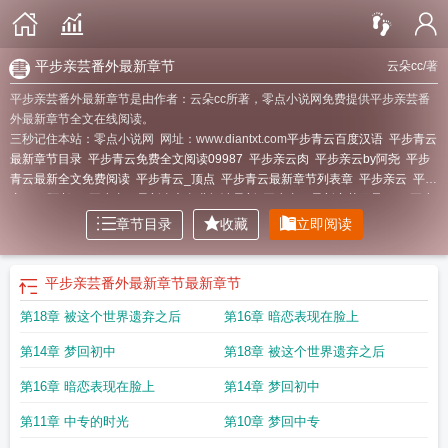
平步亲芸番外最新章节
云朵cc
/著
平步亲芸番外最新章节是由作者：云朵cc所著，零点小说网免费提供平步亲芸番
外最新章节全文在线阅读。
三秒记住本站：零点小说网 网址：www.diantxt.com
平步青云百度汉语
平步青云
最新章节目录
平步青云免费全文阅读09987
平步亲云肉
平步亲云by阿尧
平步
青云最新全文免费阅读
平步青云_顶点
平步青云最新章节列表章
平步亲云
平步
亲云by阿尧txt
平步青云最新全文免费阅读最新
平步青云最新章节目录669
平步
青云 最新章节 无弹窗
平步青云全文阅读无弹窗
平步青云全文阅读笔趣阁
平步
章节目录
收藏
立即阅读
青云全文阅读全本免费
平步亲云 百度
平步青云全文免费阅读笔趣阁
平步青云
免费全文在线阅读
平步青云笔趣阁
平步青云最新章节目录660
平步青云全文免
费阅读全文
平步青云全文在线阅读
平步亲芸番外最新章节
最新章节
第18章 被这个世界遗弃之后
第16章 暗恋表现在脸上
第14章 梦回初中
第18章 被这个世界遗弃之后
第16章 暗恋表现在脸上
第14章 梦回初中
第11章 中专的时光
第10章 梦回中专