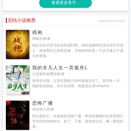
查看更多章节...
完结小说推荐
www.diantxt.com
残袍
风御九秋/著
他生活在兵荒马乱的民国时期，虽然身拥绝世道法却并非道
士，他游离在正邪的边缘，与他相伴的是一只从古墓之中逃
出的老猫...
我的非凡人生一页孤舟L
江浩秦韵免费阅读/著
母亲告诉我，父亲在我很小的时候就去世了。直到有一天，
我的电话响起，对方告诉我，他是我父亲helliphel...
恐怖广播
纯洁滴小龙/著
听众朋友们，欢迎收听恐怖广播，希望您能够好好享受我们
节目陪伴你的时光，好了，下面，请您转过头，看一看您的
身...