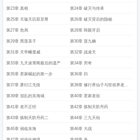
第23章 真相
第24章 破灭与传承
第25章 天璇天玑双至尊
第26章 破灭背后的隐秘
第27章 危局
第28章 阵眼开启
第29章 黑莲圣子
第30章 莲九幽
第31章 天帝幡显威
第32章 战凌天
第33章 九天凌霄阁最后的遗产
第34章 穷奇
第35章 君家崛起的第一步
第36章 归
第37章 萧衍江无痕
第38章 修行界仙子与世俗界老实
人的爱情故事
第39章 混乱的东海城
第40章 君家老祖
第41章 老不正经
第42章 炼制天阶丹药
第43章 炼制天阶丹药二
第44章 三九天劫
第45章 祸临东海
第46章 大战
第47章 对战化神境
第48章 杀