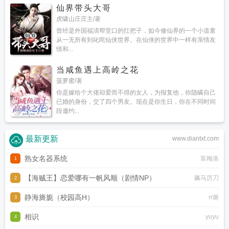
仙界带头大哥
虎啸山庄庄主/著
曾经是外国福清帮堂口的扛把子，如今修仙界的一个小道童
从一无所有到叱咤仙侠世界。在仙侠的世界中一样有亲情友
情和...
当咸鱼遇上高岭之花
菠萝蜜/著
你是嫁给个大佬却爱而不得的女人，为报复他，你隐瞒自己
已婚的身份，交了四个男友。现在是你生日，你在不同时间
段邀约...
最新更新
www.diantxt.com
熟女名器系统
富梅洛
1
【海贼王】恋爱哪有一帆风顺（剧情NP）
飙马厉刀
2
静海旖旎（校园高H）
rr旖
3
相识
yuyu
4