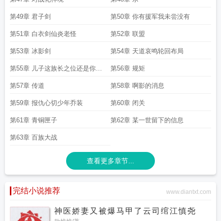
第49章 君子剑
第50章 你有援军我未尝没有
第51章 白衣剑仙炎老怪
第52章 联盟
第53章 冰影剑
第54章 天道哀鸣轮回布局
第55章 儿子这族长之位还是你来
第56章 规矩
做吧
第57章 传道
第58章 啊影的消息
第59章 报仇心切少年乔装
第60章 闭关
第61章 青铜匣子
第62章 某一世留下的信息
第63章 百族大战
查看更多章节...
完结小说推荐
www.diantxt.com
神医娇妻又被爆马甲了云司绾江慎尧