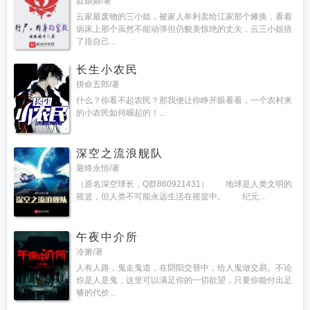
款娘娘/著
云家最废物的三小姐，被家人牟利卖给江家那个瘫痪，看着
病床上那个虽然不能动弹但仍貌美惊绝的丈夫，云三小姐捂
了捂自己...
长生小农民
拼命五郎/著
什么？你看不起农民？那我便让你睁开眼看看，一个农村来
的小农民如何崛起的！...
深空之流浪舰队
最终永恒/著
（原名深空球长，Q群860921431） 地球是人类文明的
摇篮，但人类不可能永远生活在摇篮中。 纪元...
午夜中介所
冷箫/著
人有人路，鬼走鬼道，在阴阳交替中，给人鬼做交易。不论
你是人是鬼，这里可以满足你的一切欲望，只要你能付出足
够的代价...