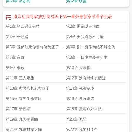
做吧
第53章 冰影剑
第52章 联盟
退宗后我将家族打造成天下第一番外最新章节
章节列表
第1章 轮回遇见偷拍
第2章 退宗以正清白
第3章 千劫路
第4章 要我道歉不可能
第5章 既然如此你便将修为还于宗
第6章 剔一身修为结不解之仇
门
第7章 帝纹
第8章 一日少主终生少主
第9章 家族
第10章 天帝幡
第11章 三大家族
第12章 没有悬念的赌注
第13章 玄冥宫长老玄幽子
第14章 死海秘境
第15章 玄界生命禁区
第16章 各方豪强
第17章 暗影蝠
第18章 黑莲血奴大法
第19章 九天凌霄阁
第20章 诡异
第21章 九曜封魔大阵
第22章 我要打十个