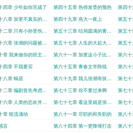
十四章 少年如你完成了
第四十五章 热得发烫的预热
第四十
十八章 加更不真实的销
第四十九章 燕大一夜上
第五十
十二章 只有小孙受伤的
第五十三章 结局圆满的青春
第五十
达成了
爱情故事
小四
十六章 张潮的问题被升
第五十七章 人生的大起大落
第五十
真是太刺激了
十章 我来做你的班主任
第六十一章 加更这小子比我
第六十
好
还懂活着
十四章 不我要买
第六十五章 青春文学阵线
第六十
十八章 蜗居
第六十九章 我儿张潮有状元
第七十
之资
十二章 编剧首先考虑的
第七十三章 你不要过来啊
第七十
是钱
诅咒
十六章 人类的悲欢并不
第七十七章 看这里就是张潮
第七十
的故居
十章 暗流涌动
第八十一章 尽职的和失职的
第八十
潮求月
感言
第八十四章 第一更降维打击
第八十