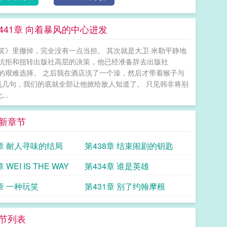
41章 向着暴风的中心进发
》里撤掉，完全没有一点当担。 其次就是大卫·米勒平静地
抗拒和扭转出版社高层的决策，他已经准备辞去出版社
邪的艰难选择。 之后我在酒店洗了一个澡，然后才带着猴子与
吼几句，我们的底就全部让他掀给敌人知道了。 只见韩非将别
..
新章节
9章 耐人寻味的结局
第438章 结束闹剧的钥匙
 WEI IS THE WAY
第434章 谁是英雄
章 一种玩笑
第431章 别了约翰摩根
节列表