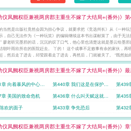
幼仪凤阙权臣兼祧两房郡主重生不嫁了大结局+(番外)》第4
的当然是出版社竟然会因为担心争议，就要求把《竞选州长》从《一种玩笑
示，自己无法作为《一种玩笑》的编辑继续这本书出谋献策了，由于无法
…” 廖老听完墨邪的话，沉沉的叹了口气，他心里也清楚这就是墨云给墨
洁朝叶雨欣所在的医院赶去。 丫的！ 这个成事不足败事有余的家伙，再
起，然后走了进去，邱莹跟着走了进去，再然后，门就被关了。 “既然如此.
幼仪凤阙权臣兼祧两房郡主重生不嫁了大结局+(番外)》最
41章 向着暴风的中心进
第440章 我们这是在保护张
第43
潮
37章 美国的致命危机
第436章 什么叫天赋这就是
第435章
了
 陈欢的面子
第433章 争先恐后
第432
幼仪凤阙权臣兼祧两房郡主重生不嫁了大结局+(番外)》章