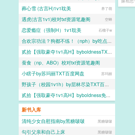
嫁相思
葬心雪 (古言H)1v1耽美
吃点好的
养了萌
遇虎(古言1v1)校对txt资源笔趣阁
空蝉
恋爱瘾症（强制H）1v1耽美
石榴子w
合欢宗功法？狗都不练！（nph）by吃点好的免费阅读
贰拾【强取豪夺1v1高H】byboldnessTXT百度网盘
吃点好的
蚕食（np、ABO）校对txt资源笔趣阁
boldness
小瞎子by苏玛丽TXT百度网盘
兔坠七（名字倒写版）
苏玛丽
野孩子（校园1v1h）by层林尽染TXT百度网盘
贰拾【强取豪夺1v1高H】byboldness免费阅读
层林尽染
boldness
新书入库
清纯少女自慰指南by黑糖啵啵
黑糖啵啵
勾引父亲和自己上床
黑糖啵啵