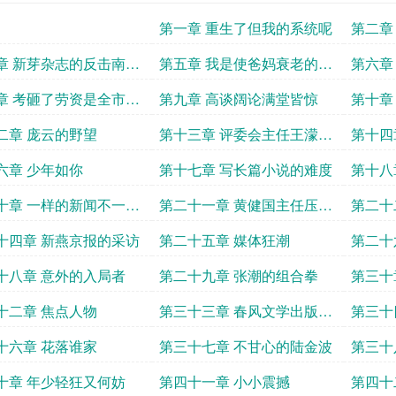
第一章 重生了但我的系统呢
第二章
了
章 新芽杂志的反击南国
第五章 我是使爸妈衰老的诸
第六章
的决断
多事件之一
章 考砸了劳资是全市第
第九章 高谈阔论满堂皆惊
第十章
二章 庞云的野望
第十三章 评委会主任王濛出
第十四
手了
六章 少年如你
第十七章 写长篇小说的难度
第十八
十章 一样的新闻不一样
第二十一章 黄健国主任压力
第二十
晚
山大
育的典
十四章 新燕京报的采访
第二十五章 媒体狂潮
第二十
十八章 意外的入局者
第二十九章 张潮的组合拳
第三十
十二章 焦点人物
第三十三章 春风文学出版社
第三十
的诚意
十六章 花落谁家
第三十七章 不甘心的陆金波
第三十
十章 年少轻狂又何妨
第四十一章 小小震撼
第四十