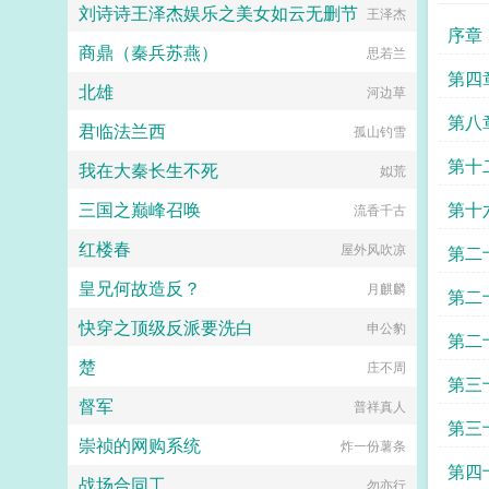
刘诗诗王泽杰娱乐之美女如云无删节
王泽杰
序章
商鼎（秦兵苏燕）
思若兰
第四
北雄
河边草
周末
第八
君临法兰西
孤山钓雪
一
第十
我在大秦长生不死
姒荒
三国之巅峰召唤
第十
流香千古
红楼春
屋外风吹凉
第二
皇兄何故造反？
月麒麟
的夜
第二
快穿之顶级反派要洗白
申公豹
第二
楚
庄不周
第三
督军
普祥真人
第三
崇祯的网购系统
炸一份薯条
第四
战场合同工
勿亦行