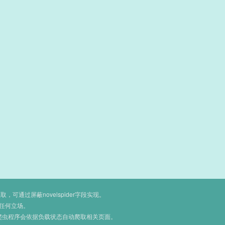
通过屏蔽novelspider字段实现。
任何立场。
爬虫程序会依据负载状态自动爬取相关页面。