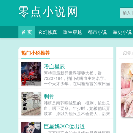
零点小说网
首 页
玄幻修真
重生穿越
都市小说
军史小说
热门小说推荐
零
嗜血星辰
阿特雷最新异世界饕餮大餐，群
73207184，拍门砖嗜血主角名字。
一个天才少年，在玛雅预言的末日当
晚，诡异的穿越到充满奇幻色彩的星
崎大陆，成为了一个乞丐，弱小的他
刺骨
要如何在这个世界立足呢？逐渐领悟
韩稹是南荞喉咙里的一根刺，拔出见
了弱肉强食生存法则的栗正，誓言终
血，咽下要命。年少时，她被他玩弄
于有一天，要立于众生之上，俯瞰脚
鼓掌，原以为他只是不会爱人，后来
下一路行来的累累白骨，喃喃道世间
才明白，他深情起来，比谁都舍得。
待虚伪的丑恶，只有这样才是直面的
他只是，不愿爱她。后来，她剥皮削
巨星妈咪C位出道
真实！全新的设定，史上最强悍的十
骨，失去所有，痛苦重生，变成不爱
二星座魔能师，带你在奇幻的世界中
一直不温不火的十八线女星突然资源