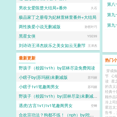
第八
男欢女爱陈楚大结局+番外
久石
月票
第九
极品家丁之册母为妃林萱林萱番外+大结局
宋嘉
第九
两性换爱小说无删减版
西门菁菁
孙哲叶巧
悬崖
黑星女侠
YSE99
刘诗诗王泽杰娱乐之美女如云无删节
王泽杰
最新更新
热门
野孩子（校园1v1h）by层林尽染免费阅读
穿成
节
心锁
小瞎子by(苏玛丽)未删减版
层林尽染
苏玛丽
读
星
小瞎子1v1笔趣阁男女
的含义
苏玛丽
经典十
野孩子（校园1v1h）by(层林尽染)未删减版
顾作品
冷上司
遇虎(古言1v1)1v1笔趣阁男女
层林尽染
空蝉
霍总太
告爷，
合欢宗功法？狗都不练！（nph）by(吃点好的)未删减版