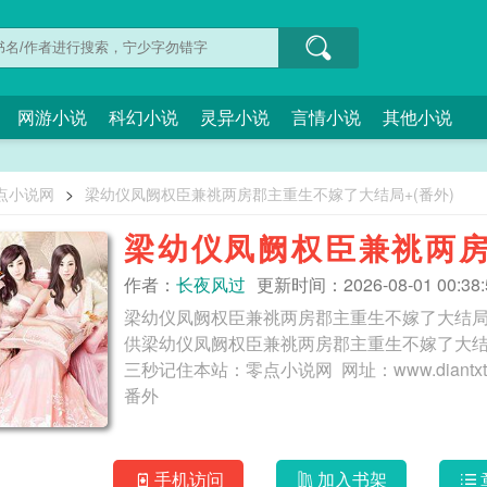
网游小说
科幻小说
灵异小说
言情小说
其他小说
点小说网
>
梁幼仪凤阙权臣兼祧两房郡主重生不嫁了大结局+(番外)
梁幼仪凤阙权臣兼祧两房
外)
作者：
长夜风过
更新时间：2026-08-01 00:38:
梁幼仪凤阙权臣兼祧两房郡主重生不嫁了大结局
供梁幼仪凤阙权臣兼祧两房郡主重生不嫁了大结局
三秒记住本站：零点小说网 网址：www.diantxt.com 梁幼仪凤阙权臣兼祧两房郡主重生
番外
手机访问
加入书架