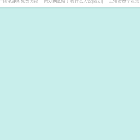
一顾笔趣阁免费阅读
策划到底给了我什么人设[西幻]
主角贺桑宁霍景