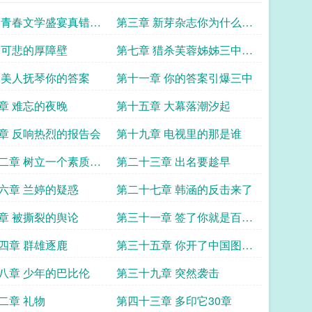
 青春文学盛宴真错过
第三章 新芽杂志你为什么不
谢罪
 可悲的厚障壁
第七章 猎杀芙蓉姊姊三中出
了第一个
 美人抚琴你的答案
第十一章 你的答案引爆三中
章 难忘的夜晚
第十五章 大幕落潮汐起
章 反响热烈的报告会
第十九章 电视里的那是谁
二章 树立一个素质教
第二十三章 出名要趁早
型
六章 兰婷的疑惑
第二十七章 韩涵的反击来了
章 被撕裂的舆论
第三十一章 签了你就是百万
富翁了
四章 群雄逐鹿
第三十五章 你开了中国图书
出版历史的先河
八章 少年的巴比伦
第三十九章 突然袭击
二章 礼物
第四十三章 多印它30章