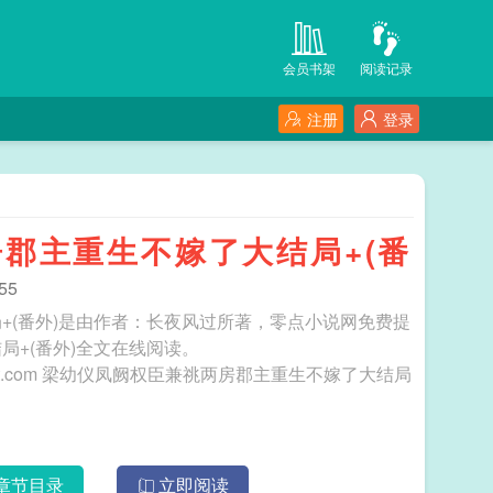
会员书架
阅读记录
注册
登录
郡主重生不嫁了大结局+(番
55
+(番外)是由作者：长夜风过所著，零点小说网免费提
+(番外)全文在线阅读。
不嫁了大结局
章节目录
立即阅读