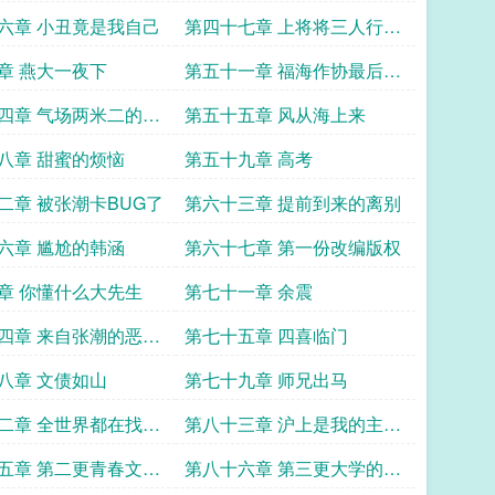
六章 小丑竟是我自己
第四十七章 上将将三人行卖
书去
章 燕大一夜下
第五十一章 福海作协最后的
矜持
四章 气场两米二的郭
第五十五章 风从海上来
八章 甜蜜的烦恼
第五十九章 高考
二章 被张潮卡BUG了
第六十三章 提前到来的离别
六章 尴尬的韩涵
第六十七章 第一份改编版权
章 你懂什么大先生
第七十一章 余震
四章 来自张潮的恶毒
第七十五章 四喜临门
八章 文债如山
第七十九章 师兄出马
二章 全世界都在找张
第八十三章 沪上是我的主场
票
求月票
五章 第二更青春文学
第八十六章 第三更大学的第