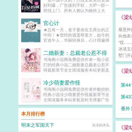
他的模样。...
寻找星座奇缘！你是什么座的？天
好到爆，广告接到手软，大IP一部一
蝎？白羊？赶紧到其中寻找自己的影
部找上门。所有人都认为她傍上大
子吧！...
佬。孰不知，幕后大佬却是五岁小奶
《梁
娃。小奶娃霸气发话，砸钱！给小爷
官心计
使劲捧！剧组房车里，奶娃老爸霸道
最意外
★总有一天，老子要坐在主席台的正
抵着她，这剧本谁让你接的？吻戏一
中间！★曾经的逍遥帮老大，如今的
向他表
律删。众粉丝抗议，一个吻戏都没
官道牛人，华丽转身后，心计用遍搏
有，合理吗？...
“哎…
官场！猪角的信条是当官就要耍猾耍
冰清玉
流氓装B无耻恐吓骗艳暧昧借刀杀人
二婚新妻：总裁老公惹不得
墅门开
道貌岸然行贿受贿笑里藏刀浑水摸鱼
书海阁小说网免费提供作者一瓶小苏
装神弄鬼扮猪吃虎广收小弟沽名钓誉
打的经典小说二婚新妻总裁老公惹不
无毒不丈夫官商勾结，一切尽在官心
《梁
得最新章节全文阅读服务本站更新及
计！本文并非严肃性官场文，力求轻
时无弹窗广告欢迎光临wwwshgtw观
松好看，有啥不太严谨的地方，大家
看小说她是他不露身份的妻子，受尽
冷少萌妻爱作怪
谅解！★PS本书全本免费！★又PS
第4
恩宠，她以为她是陆擎心尖宠，然而
老怒已完成混在国企也逍遥，全书
书海阁小说网免费提供作者外貌控的
一纸协议，她滚蛋出门，大雨滂沱的
200多万字！★再PS本书已买断，请
经典小说冷少萌妻爱作怪最新章节全
发
第4
夜里，陆擎亲手葬送了她的孩子数年
朋友们放心收藏阅读！老怒感激不
文阅读服务本站更新及时无弹窗广告
后她平淡归来，陆擎又步步紧逼，一
尽！读者群81404363...
欢迎光临wwwshgtw观看小说跨越空
点一点折磨她...
番外
间的局限，只为和你再续前缘。...
本月排行榜
明末之军国天下
冰冷的木头
《梁