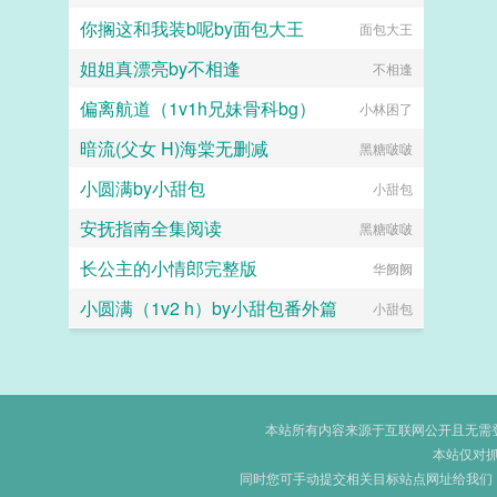
你搁这和我装b呢by面包大王
面包大王
姐姐真漂亮by不相逢
不相逢
偏离航道（1v1h兄妹骨科bg）
小林困了
暗流(父女 H)海棠无删减
黑糖啵啵
小圆满by小甜包
小甜包
安抚指南全集阅读
黑糖啵啵
长公主的小情郎完整版
华阙阙
小圆满（1v2 h）by小甜包番外篇
小甜包
本站所有内容来源于互联网公开且无需登录
本站仅对
同时您可手动提交相关目标站点网址给我们