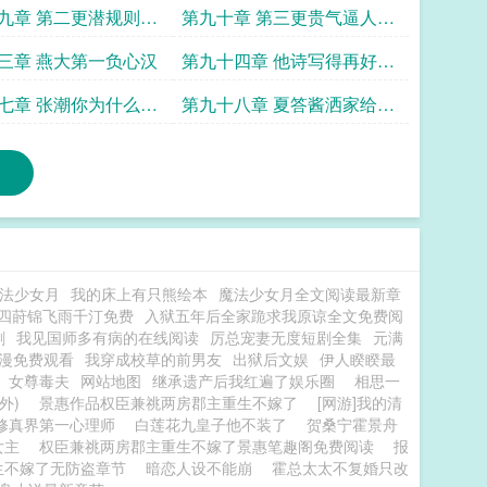
了
一课
九章 第二更潜规则女
第九十章 第三更贵气逼人的
机会来了
陈昆PASS
三章 燕大第一负心汉
第九十四章 他诗写得再好能
好过海子
七章 张潮你为什么不
第九十八章 夏答酱洒家给你
看个宝贝
法少女月
我的床上有只熊绘本
魔法少女月全文阅读最新章
四莳锦飞雨千汀免费
入狱五年后全家跪求我原谅全文免费阅
剧
我见国师多有病的在线阅读
厉总宠妻无度短剧全集
元满
漫免费观看
我穿成校草的前男友
出狱后文娱
伊人睽睽最
女尊毒夫
网站地图
继承遗产后我红遍了娱乐圈
相思一
外)
景惠作品权臣兼祧两房郡主重生不嫁了
[网游]我的清
修真界第一心理师
白莲花九皇子他不装了
贺桑宁霍景舟
女主
权臣兼祧两房郡主重生不嫁了景惠笔趣阁免费阅读
报
生不嫁了无防盗章节
暗恋人设不能崩
霍总太太不复婚只改