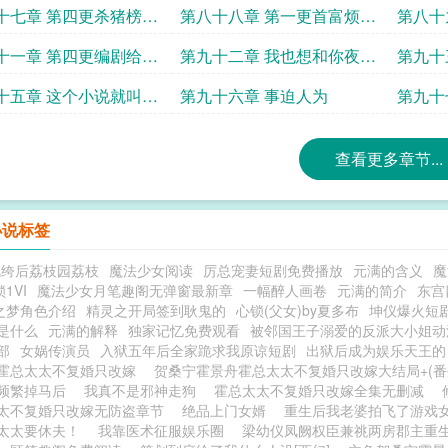
爷玩够
十七章 第四更杀猪榜求
第八十八章 第一更首富烦恼
第八十
多
演员的
十一章 第四更编剧给小
第九十二章 我也想和你夜聊
第九十
加戏
剧本
十五章 这个小说就叫做
第九十六章 事迫人为
第九十
好了
谢罪
查看更多章节...
小说标签
纨绔后荔枝园荔枝
魔法少女阅读
厉总宠妻短剧免费播放
元满的含义
魔
1VI
魔法少女月笔趣阁无弹窗最新章
一幅醉人画卷
元满的简介
东宫
之梦角色介绍
精灵之开局签到耿鬼的
心锁(父女)by夏多布
坤仪爆火短
是什么
元满的解释
独家记忆免费观看
被邻国王子溺爱的反派大小姐动
部
女娲传演员
入狱五年后全家跪求我原谅短剧
出狱后成为娱乐天王的
霍总太太不复婚只改嫁
贺桑宁霍景舟霍总太太不复婚只改嫁大结局+(番
频繁掉马后
我真不是邪神走狗
霍总太太不复婚只改嫁全集无删减
太不复婚只改嫁无防盗章节
绝品上门女婿
重生后我老婆拍飞了游戏
太太要休夫！
我靠医术征服娱乐圈
梁幼仪凤阙权臣兼祧两房郡主重