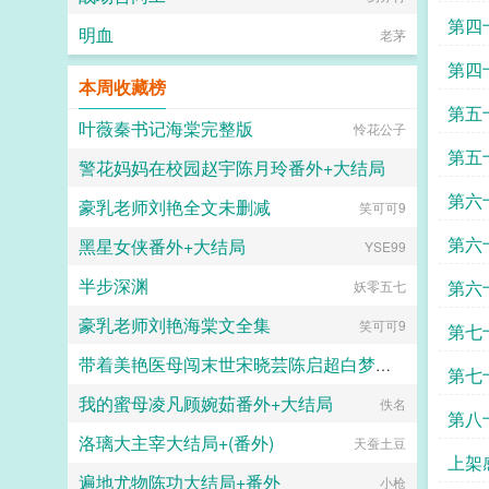
第四
明血
老茅
第四
本周收藏榜
量
第五
叶薇秦书记海棠完整版
怜花公子
世界
第五
警花妈妈在校园赵宇陈月玲番外+大结局
华了
第六
豪乳老师刘艳全文未删减
hhkdesu
笑可可9
好不
第六
黑星女侠番外+大结局
YSE99
半步深渊
第六
妖零五七
豪乳老师刘艳海棠文全集
笑可可9
第七
带着美艳医母闯末世宋晓芸陈启超白梦胧番外+大结局
自然
第七
我的蜜母凌凡顾婉茹番外+大结局
画纯爱的JIN
佚名
相通
第八
洛璃大主宰大结局+(番外)
天蚕土豆
上架
遍地尤物陈功大结局+番外
小枪