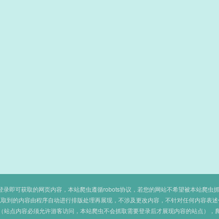
即可获取的网页内容，本站爬虫遵循robots协议，若您的网站不希望被本站爬虫抓取，可
抓取到的内容由程序自动进行排版处理再展现，不涉及更改内容，不针对任何内容表述
（站点内容必须允许游客访问，本站爬虫不会抓取需要登录后才展现内容的站点），