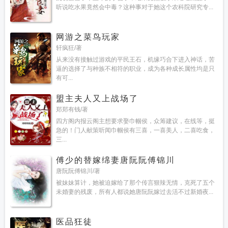
听说吃水果竟然会中毒？这种事对于她这个农科院研究专...
网游之菜鸟玩家
轩疯狂/著
从来没有接触过游戏的平民王石，机缘巧合下进入神话，苦
逼的选择了与种族不相符的职业，成为各种成长属性均是只
有可...
盟主夫人又上战场了
郑郑有钱/著
四方阁内报云阁主想要求娶巾帼侯，众筹建议，在线等，挺
急的！门人献策听闻巾帼侯有三喜，一喜美人，二喜吃食，
三...
傅少的替嫁绵妻唐阮阮傅锦川
唐阮阮傅锦川/著
被妹妹算计，她被迫嫁给了那个传言狠辣无情，克死了五个
未婚妻的残废，所有人都说她唐阮阮嫁过去活不过新婚夜...
医品狂徒