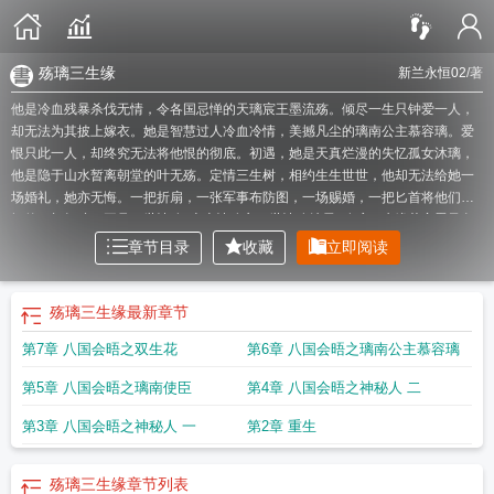
殇璃三生缘
新兰永恒02
/著
他是冷血残暴杀伐无情，令各国忌惮的天璃宸王墨流殇。倾尽一生只钟爱一人，
却无法为其披上嫁衣。她是智慧过人冷血冷情，美撼凡尘的璃南公主慕容璃。爱
恨只此一人，却终究无法将他恨的彻底。初遇，她是天真烂漫的失忆孤女沐璃，
他是隐于山水暂离朝堂的叶无殇。定情三生树，相约生生世世，他却无法给她一
场婚礼，她亦无悔。一把折扇，一张军事布防图，一场赐婚，一把匕首将他们之
间的一切打碎。再见
三世情殇
上古情殇之三世情殇结局
殇璃三生缘若音墨风免
费阅读
三世情缘三世殇
三世情三世殇
三世情凉
殇璃三生缘
上古情殇之三世情
章节目录
收藏
立即阅读
殇
三世无殇
三世殇离 洛儿殷
三生三世琉璃殇简介
三生三世之情殇
殇璃三生
缘若音墨风
殇情浅三生三世枕上书番外
三世情愿
三生三世琉璃殇讲的什么
三
世情殇仙魔志
三世离殇
三世成殇第二世沐璃
三世琉璃三世殇
殇璃三生缘
最新章节
第7章 八国会晤之双生花
第6章 八国会晤之璃南公主慕容璃
第5章 八国会晤之璃南使臣
第4章 八国会晤之神秘人 二
第3章 八国会晤之神秘人 一
第2章 重生
殇璃三生缘
章节列表