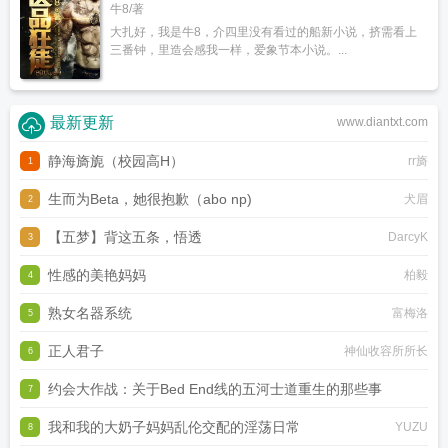
牛8/著
大扎好，我是牛8，介四里没有看过的船新小说，挤需看上
三番钟，里造会感我一样，爱象节本小说。...
最新更新
www.diantxt.com
静海旖旎（校园高H）
rr旖
1
生而为Beta，她很抱歉（abo np)
犬眉
2
【五梦】背这五条，悟透
DarcyK
3
性感的美艳妈妈
柏毅
4
熟女名器系统
富梅洛
5
正人君子
神仙收容所所长
6
约会大作战：关于Bed End线的五河士道重生的那些事
7
我和我的大奶子妈妈乱伦交配的淫荡日常
虚无圣母
YUZU
8