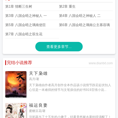
第1章 情断三生树
第2章 重生
第3章 八国会晤之神秘人 一
第4章 八国会晤之神秘人 二
第5章 八国会晤之璃南使臣
第6章 八国会晤之璃南公主慕容璃
第7章 八国会晤之双生花
查看更多章节...
完结小说推荐
www.diantxt.com
天下枭雄
高月/著
天下枭雄由作者高月创作全本作品该小说情节跌宕起伏扣人
心弦是一本难得的情节与文笔俱佳的好书919言情小说...
福运良妻
蜜糖豆花/著
沈初菡当了十五年的小傻子，结果竟然被水果给噎清醒了！