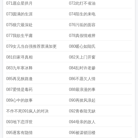
071愿众星拱月
072此灯不省油
073圆满的生涯
074陌生的来电
075狼穴最深处
076污垢的面容
077我欲生平庸
078真假情难辨
079女儿当自强推荐票满加更
080暖心如陆氏
081归家寻真相
082关上门开窗
083九年寒冰释
084乱时许老掺
085再见狭路逢
086不愿欠人情
087爱情是毒药
088最浪漫的事
089心中的故事
090再掀风浪起
不作不死091疯人的对决
092青春陆无缺
093地下恋浮世
094母亲的故人
095逐客有隐情
096被谋锁旧楼