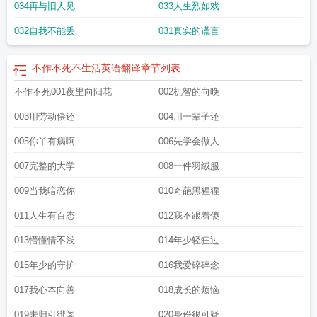
034再与旧人见
033人生烈如戏
风中独舞
不作不死你为何尝的英文
不作不死近义词
不作不死1
不作不死的作是
什么意思
不作不死翻译成英语
不作不死今还在是什么动物
不作不死视频
不作
032自我不能丢
031真实的谎言
不死电影解说
不作不死就不会死
不作不死电影完整版
不作不死不错
不作不死
一作就死的英语
不作不死的下一句
不作不死的姑姑
不作不死no zuo no die
不
作不死12赵三
不作不死顽石在线阅读
不作不死短剧
不作不死的英语口语
不作
不作不死不生活英语翻译
章节列表
不死的诗句
不作不死拼音
不作不死9赵三
不作不死打一个生肖
不作不死的英文
不作不死001夜里向阳花
002机智的向晚
简写
不作不死的朋友圈
不作不死11老尹被赵三抓住了把柄
不作不死的成语
不
作不死 翻译
不作不死 顽石
不作不死加代12
不作不死议论文
不作不死下半
003用劳动偿还
004用一辈子还
句
不作不死下一句是什么
自作孽不可活
不作不死图片
不作不死电影
不作不死
什么生肖
不作不死读音
不作不死no zuo no die图片
不作不死5加代
不作不死
005你丫有病啊
006先学会做人
英文
不作不死顽石
不作不死英文咋说
不作不死是成语吗
不作不死5陈耀东
不
作不死今还在的意思
不作不死忘羡
不作不死图
不作不死顽石电子书
不作不死
007完整的大学
008一件羽绒服
的句子配图
不作不死今还在打一最佳生肖
不作不死中式英文
不作不死金还在打
009当我暗恋你
010奇葩黑猩猩
一生肖
不作不死免费阅读
不作不死的表情包
不作不死英文是什么
不作不死翻
译成英文
不作不死的英文
不作不死no zuo no die表情包
不作不死英文翻译
不
011人生有百态
012我不跟着傻
作不死by孤海扁舟海棠
不作不死5赵三
不作不死的表情图片
不作不死是什么生
肖
关于不作不死的说说
不作不死 电影
不作不死一作就死是什么意思
不作不死
013懵懂情不浅
014年少轻狂过
不青春
不作不死的网络说法
不作不死电影大力
不作不死什么意思
不作不死的
意思
不作不死12金三角
不作不死电视剧
不作不死的动漫图片
不作不死一做就
015年少的守护
016我爱碎碎念
死
不作不死的英语翻译
不作不死不生活英语翻译
不作不死为何尝英语
不作不
017我心本向善
018成长的烦恼
死的唯美图片
作死不作不死
不作不死10
不作不死英文地道翻译
不作不死全文
免费阅读
不作不死用英语说
不作不死不青春演员表
不作不死图片文字图片
不
019未归引绯闻
020身份很可疑