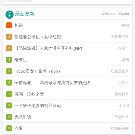
最新更新
www.diantxt.com
相识
yuyu
1
偷窥老公出轨（女绿红帽）
今晚开高铁
2
【恐怖游戏】人家才没有开外挂(NP)
梓易丫
3
毫末生
蛋伤
4
（cod乙女）豢养（nph）
粉色蒸馏水
5
子前母犯——温婉母亲与清纯女友的沦陷
织梦人
6
沉溺，淫欲之音
困倦日常
7
三个婊子老婆的饲养日记
江听潮
8
无意引诱
平淡如水
9
赤鸾
柠檬酸不酸
10