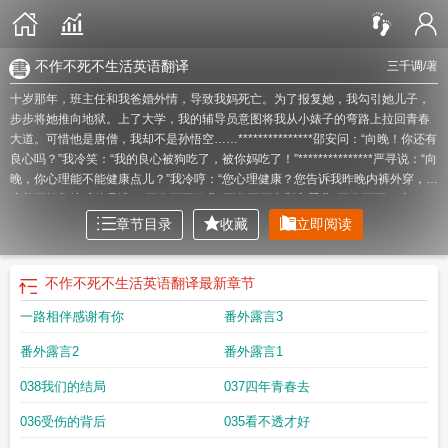
不作不死不生活英语翻译
三千调
/著
十岁那年，班主任和我爸婚外情，导致我妈死亡。为了报复她，我勾引她儿子，
步步将她推向地狱。上了大学，我的辅导员意图将我从小婊子的弯路上拉回青春
大道。可惜他是唐僧，我却不是孙悟空……***************邵安问：“向晚！你还有
良心吗？”我冷笑：“我的良心被狗吃了，被你妈吃了！”***************严寻说：“向
晚，你心理能不能健康点儿？”我冷哼：“您心理健康？您告诉我昨晚内裤外穿，嚷
嚷着要拯救地球的是谁？”
不作不死歌曲
不作不死电影主题曲
不作不死12老
孔
不作不死12谢虎
不作不死12谢龙的弟弟要报仇
不作不死正确英文翻译
不作
章节目录
收藏
立即阅读
不死1加代
不作不死是什么意思
不作不死的古文
不死读音
不作不死今还在是什
么生肖
不作不死大结局
不作不死13大结局
不作不死不青春免费阅读
不作不死
表情包
不作不死孤海扁舟
不作不死的英文no作no die
不作不死加代11
不作不
不作不死不生活英语翻译
最新章节
死英语咋说
不作不死6赵三
不作不死电影什么时候上映
不作不死你为何尝
不作
一路相伴感谢有你
番外露言3
不死的近义词
电影不作不死
不作不死翻译
不作不死是什么生肖?
不作不死的电
影
不作不死的配图
不作不死作文800字
不作不死的英语
不作不死网络热歌
不
番外露言2
番外露言1
作不死的读音
不作不死9
不作不死的英文翻译
不作不死指什么生肖
不作不死
顽石 pdf
不作不死你算什么鬼
不作不死出自哪里
不作不死网络用语
不作不死今
038我们的结局
037四年青春去
还在是什么意思
不作不死后面一句是什么
不作不死的内涵
不作不死一作就死什
么意思
不作不死的图片
不作不死书
不作不死英语最佳翻译
不作不死平替
不作
036受伤的背后
035看不透才好
不死10赵三
不作不死一作就死
不作不死搞笑视频
不作不死的拼音
不作不死11