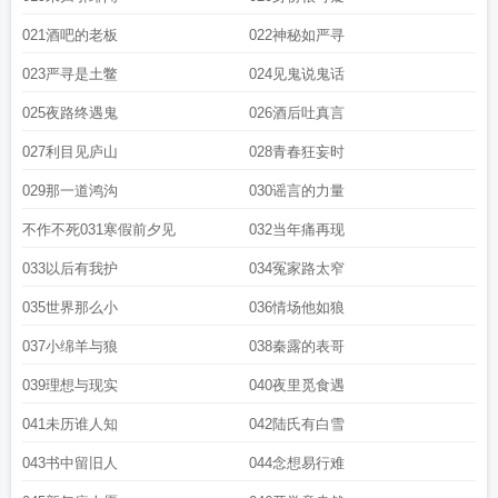
作不死的句子说说
不作不死用英语正确说法
不作不死不青春电影
不作不死的英
文下一句
不作不死下一句顺口溜
不作不死的经典句子
不作不死不青春完整
021酒吧的老板
022神秘如严寻
版
穿书之不作不死
不作不死在线阅读
不作不死你为何尝是什么意思
023严寻是土鳖
024见鬼说鬼话
025夜路终遇鬼
026酒后吐真言
027利目见庐山
028青春狂妄时
029那一道鸿沟
030谣言的力量
不作不死031寒假前夕见
032当年痛再现
033以后有我护
034冤家路太窄
035世界那么小
036情场他如狼
037小绵羊与狼
038秦露的表哥
039理想与现实
040夜里觅食遇
041未历谁人知
042陆氏有白雪
043书中留旧人
044念想易行难