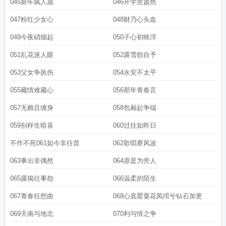
045新年疯人愿
046开学意盎然
047粉红少女心
048财乃心头血
049今夜硝烟起
050子心初映浮
051乱花迷人眼
052露雪怨自予
053父女争执伤
054永安不太平
055藏情难藏心
056那年青春言
057无赖且缠身
058包厢起争端
059别样生暗喜
060过往如昨日
不作不死061如今非往昔
062歌唱赛风波
063事出非偶然
064原是为旁人
065露揭往事怨
066温柔的陌生
067青春狂想曲
068心底罂粟花凤绾兮钻石加更
069天南与地北
070利与情之争