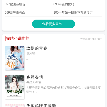
097被困谈往昔
098年轻的怯弱
099田昊雨告白
100十年如一日推荐票满加更
查看更多章节...
完结小说推荐
www.diantxt.com
放纵的青春
信风/著
...
乡野春情
再战天涯/著
乡野春情是再战天涯的经典都市言情类作品，乡野春情主要
讲述了，...
代孕妈咪正牌妻