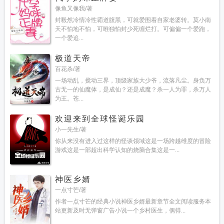
像鱼又像我/著
封毅然冷情冷性霸道腹黑，可就爱围着自家老婆转。莫小南
天不怕地不怕，可唯独怕封少死缠烂打。可偏偏一个爱跑，
一个爱追...
极道天帝
百花杀/著
一场动乱，搅动三界，顶级家族大少爷，流落凡尘。身负万
古无一的仙魔体，是成仙？还是成魔？杀一人为罪，杀万人
为王。苍...
欢迎来到全球怪诞乐园
小一先生/著
你从来没有进入过这样的怪谈领域这是一场跨越维度的冒险
游戏这是一部超出科学认知的烧脑合集这是一...
神医乡婿
一点寸芒/著
作者一点寸芒的经典小说神医乡婿最新章节全文阅读服务本
站更新及时无弹窗广告小说一个乡村医生，偶得...